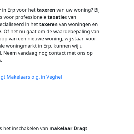
r
in Erp voor het
taxeren
van uw woning? Bij
es voor professionele
taxatie
s van
pecialiseerd in het
taxeren
van woningen en
e
. Of het nu gaat om de waardebepaling van
op van een nieuwe woning, wij staan voor
kale woningmarkt in Erp, kunnen wij u
el. Neem vandaag nog contact met ons op
.
gt Makelaars o.g. in Veghel
is het inschakelen van
makelaar
Dragt