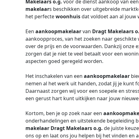
Makelaars o.g.
voor de dienst aankoop van een
makelaar
s beschikken over uitgebreide marktke
het perfecte
woonhuis
dat voldoet aan al jouw 
Een
aankoopmakelaar
van
Dragt Makelaars o
aankoopproces, van het zoeken naar geschikte
over de prijs en de voorwaarden. Dankzij onze e
zorgen dat je niet te veel betaalt voor een woning
aspecten goed geregeld worden.
Het inschakelen van een
aankoopmakelaar
bie
nemen al het werk uit handen, zodat jij je kunt
Daarnaast zorgen wij voor een soepele en stres
een gerust hart kunt uitkijken naar jouw nieuwe
Kortom, ben je op zoek naar een
aankoopmake
onderhandelingen en uitstekende begeleiding bi
makelaar
Dragt Makelaars o.g.
de juiste keuz
ons op en laat ons jou helpen bij het vinden e