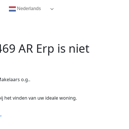
Nederlands
5469 AR Erp
is niet
akelaars o.g..
ij het vinden van uw ideale woning.
.