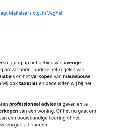
agt Makelaars o.g. in Veghel
ersteuning op het gebied van
overige
ng omvat onder andere het regelen van
elabel
s en het
verkopen
van
nieuwbouw
 wij ook
taxaties
en begeleiden wij bij het
nten
professioneel advies
te geven en te
erkopen
van een woning. Of het nu gaat om
n van een bouwkundige keuring of het
eze zorgen uit handen.