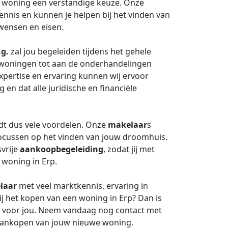
 woning een verstandige keuze. Onze
nnis en kunnen je helpen bij het vinden van
wensen en eisen.
.g.
zal jou begeleiden tijdens het gehele
 woningen tot aan de onderhandelingen
xpertise en ervaring kunnen wij ervoor
 en dat alle juridische en financiële
dt dus vele voordelen. Onze
makelaar
s
 focussen op het vinden van jouw droomhuis.
svrije
aankoopbegeleiding
, zodat jij met
 woning in Erp.
laar
met veel marktkennis, ervaring in
j het kopen van een woning in Erp? Dan is
e voor jou. Neem vandaag nog contact met
n aankopen van jouw nieuwe woning.